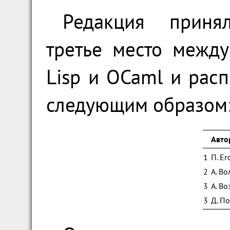
Редакция приня
третье место межд
Lisp и OCaml и рас
следующим образом
Авто
1
П. Е
2
А. Во
3
А. В
3
Д. П