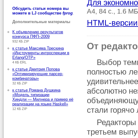
Для экономно
Обсудить статьи номера вы
A4, 84 с., 1.6 М
можете в LJ сообществе
fprog
.
HTML-версии 
Дополнительные материалы
К объявлению результатов
конкурса ПФП–2009
932 КБ ZIP
От редакт
к статье Максима Трескина
«Инструменты интроспекции в
Erlang/OTP»
Выбор тем
4 КБ ERL
к статье Дмитрия Попова
полностью ле
«Оптимизирующие парсер-
комбинаторы»
удивительнее
32 КБ ZIP
абсолютно нез
к статье Романа Душкина
«Модель типизации
объединяющую
Хиндли — Милнера и пример её
реализации на языке Haskell»
стали горячо
12 КБ ZIP
Редакторы 
третьем выпус