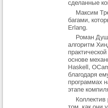
сделанные ко
Максим Тре
багами, кото
Erlang.
Роман Душк
алгоритм Хин
практической
основе механ
Haskell, OCa
благодаря ем
программах н
этапе компил
Коллектив
том, как они 