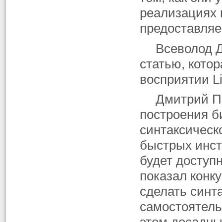
реализациях 
предоставляе
Всеволод 
статью, кото
восприятии Li
Дмитрий П
построения б
синтаксическ
быстрых инст
будет доступ
показал конк
сделать синт
самостоятель