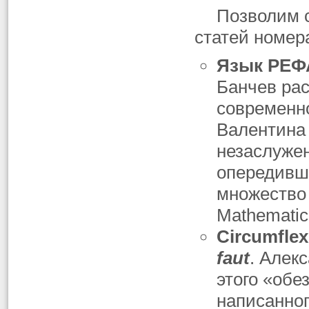
Позволим 
статей номер
Язык РЕФА
Банчев рас
современн
Валентина
незаслужен
опередивш
множество 
Mathematic
Circumfle
faut
. Алек
этого «обе
написанног