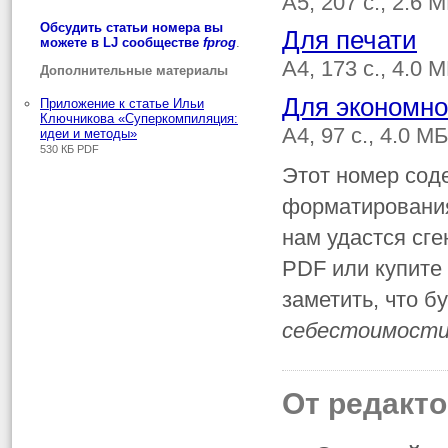
A5, 207 с., 2.6
Обсудить статьи номера вы
Для печати
можете в LJ сообществе
fprog
.
A4, 173 с., 4.0 
Дополнительные материалы
Для экономно
Приложение к статье Ильи
Ключникова «Суперкомпиляция:
A4, 97 с., 4.0 М
идеи и методы»
530 КБ PDF
Этот номер сод
форматирования,
нам удастся сг
PDF или купите
заметить, что 
себестоимост
От редакт