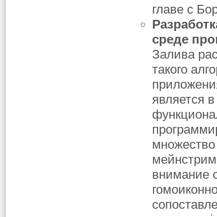
главе с Бо
Разработк
среде про
Залива рас
такого алг
приложен
является в
функциона
программир
множество 
мейнстрим
внимание с
гомоиконно
сопоставл