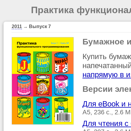
Практика функциона
2011
→ Выпуск 7
Бумажное 
Купить бумаж
напечатанный
напрямую в и
Версии эле
Для eBook и 
A5, 236 с., 2.6
Для чтения с