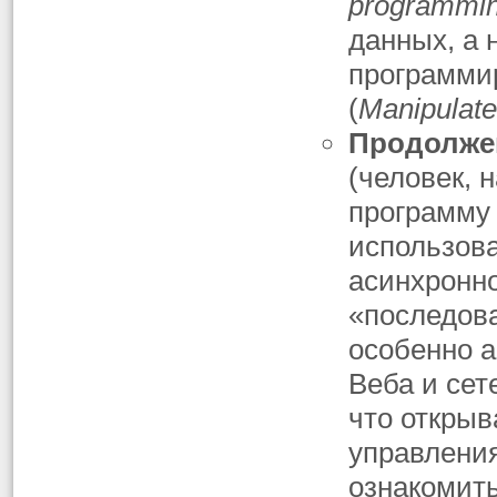
programmi
данных, а 
программир
(
Manipulate
Продолжен
(человек, 
программу
использов
асинхронн
«последов
особенно а
Веба и сет
что открыв
управлени
ознакомить