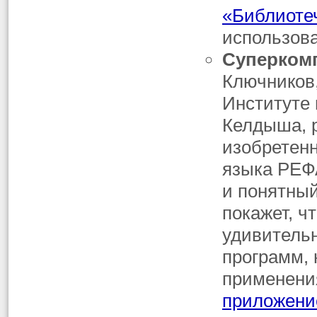
«Библиоте
использов
Суперком
Ключников
Институте 
Келдыша, р
изобретенн
языка РЕФ
и понятный
покажет, ч
удивитель
программ, 
применения
приложени