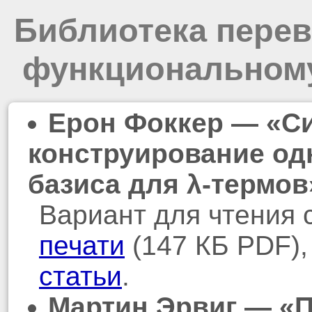
Библиотека пере
функциональном
Ерон Фоккер — «С
конструирование од
базиса для λ-термов
Вариант для чтения 
печати
(147 КБ PDF)
статьи
.
Мартин Эрвиг — «По