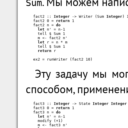
. Мы можем напис
Sum
fact2 :: 
Integer
 -> Writer (Sum 
Integer
) 
fact2 0 = 
return
 1

fact2 n = 
do
let
 n' = n-1

  tell $ Sum 1

  m <- fact2 n'

let
 r = n * m

  tell $ Sum 1

return
 r

ex2 = runWriter (fact2 10)
Эту задачу мы мо
способом, применен
fact3 :: 
Integer
 -> State 
Integer
Integer
fact3 0 = 
return
 1

fact3 n = 
do
let
 n' = n-1

  modify (+1)

  m <- fact3 n'
