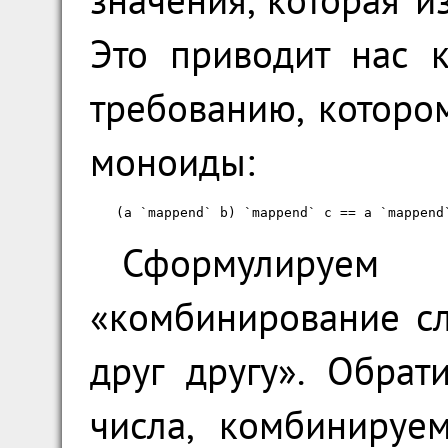
Это приводит нас 
требованию, которо
моноиды:
(a `mappend` b) `mappend` c == a `mappend
Сформулируе
«комбинирование с
друг другу». Обрат
числа, комбиниру