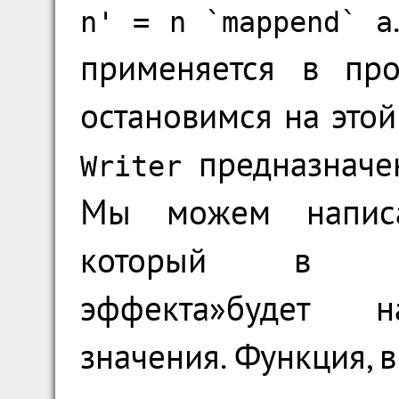
n
' =
n
`
mappend
`
a
применяется в про
остановимся на это
предназначен
Writer
Мы можем написа
который в ка
эффекта»будет н
значения. Функция,