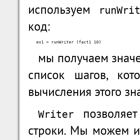
используем
runWri
код:
ex1 = runWriter (fact1 10)
мы получаем знач
список шагов, кот
вычисления этого зн
позволяет 
Writer
строки. Мы можем и