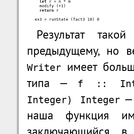
let
 r = n * m

  modify (+1)

return
 r

ex3 = runState (fact3 10) 0
Результат такой
предыдущему, но в
имеет больш
Writer
типа —
f :: Int
— 
Integer) Integer
наша функция им
заключающийся в 