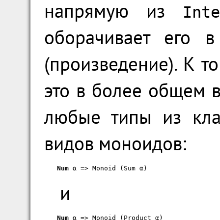
напрямую из
Inte
оборачивает его 
(произведение). К т
это в более общем в
любые типы из кл
видов моноидов:
Num
 α => Monoid (Sum α)
и
Num
 α => Monoid (Product α)