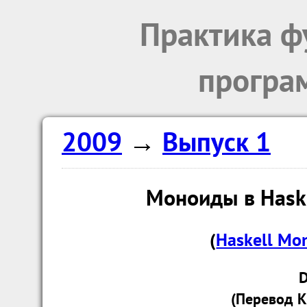
Практика ф
програ
2009
→
Выпуск 1
Моноиды в Haske
(
Haskell Mon
D
(Перевод К