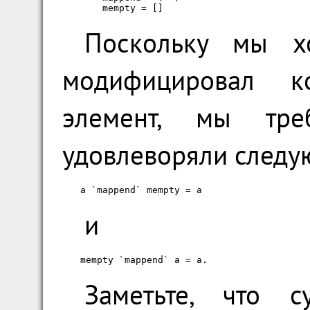
    mempty = []
Поскольку мы х
модифицировал 
элемент, мы тре
удовлеворяли следу
a `mappend` mempty = a
и
mempty `mappend` a = a.
Заметьте, что с