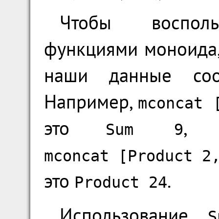
Чтобы восполь
функциями моноида,
наши данные соот
Например,
mconcat
это
, 
Sum
9
mconcat
[
Product
2
это
.
Product
24
Использование
S