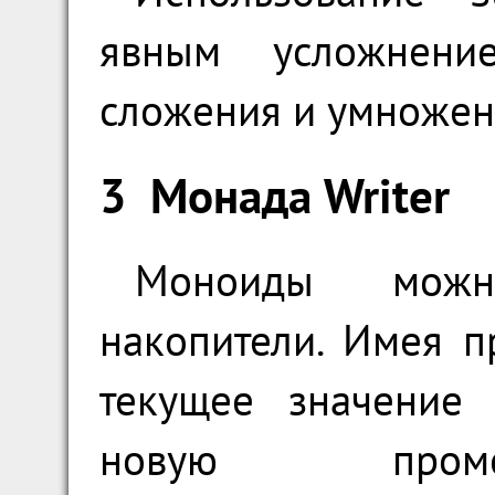
явным усложнени
сложения и умножени
3
Монада Writer
Моноиды можн
накопители. Имея 
текущее значени
новую проме