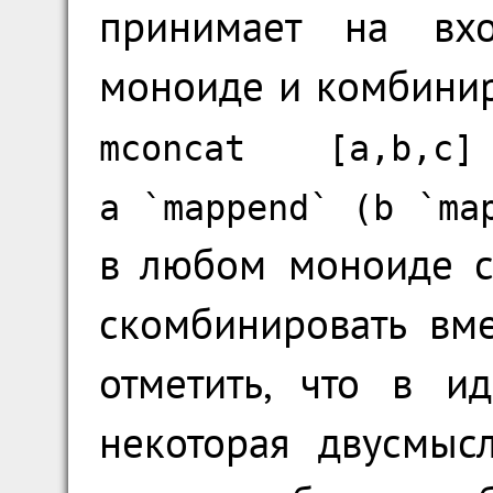
принимает на вх
моноиде и комбинир
mconcat
[
a
,
b
,
c
]
a
`
mappend
` (
b
`
ma
в любом моноиде с
скомбинировать вме
отметить, что в 
некоторая двусмыс