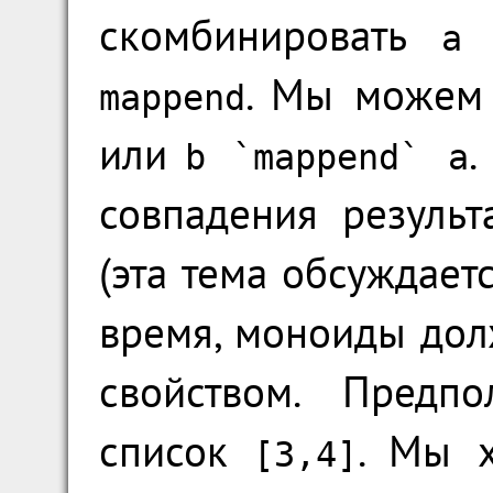
скомбинировать
a
. Мы можем
mappend
или
.
b
`
mappend
`
a
совпадения результ
(эта тема обсуждаетс
время, моноиды до
свойством. Предп
список
. Мы х
[3,4]