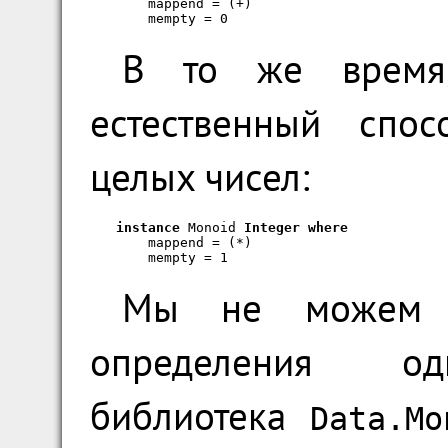
    mappend = (+)

    mempty = 0
В то же время,
естественный спо
целых чисел:
instance
 Monoid 
Integer
where
    mappend = (*)

    mempty = 1
Мы не можем и
определения од
библиотека
Data.Mo