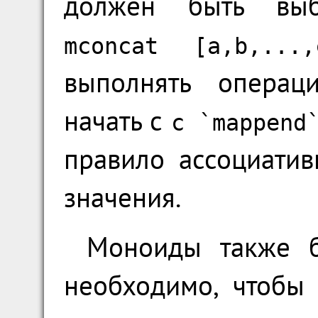
должен быть выб
mconcat
[
a
,
b
,...,
выполнять операц
начать с
c
`
mappend
правило ассоциатив
значения.
Моноиды также б
необходимо, чтобы