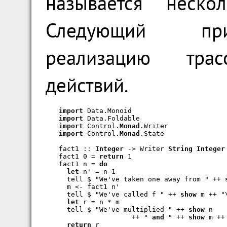
называется неск
Следующий при
реализацию трас
действий.
import
import
import
 Control.
Monad
import
 Control.
Monad
.State

fact1 :: 
Integer
 -> Writer 
String
Integer
fact1 0 = 
return
 1

fact1 n = 
do
let
 n' = n-1

  tell $ "We've taken one away from " ++ 
  m <- fact1 n'

  tell $ "We've called f " ++ 
show
 m ++ "\
let
 r = n * m

  tell $ "We've multiplied " ++ 
show
 n

                  ++ " 
and
 " ++ 
show
 m ++ 
return
 r