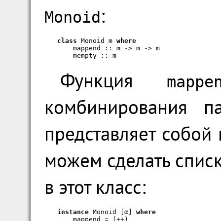
:
Monoid
class
 Monoid m 
where
    mappend :: m -> m -> m

    mempty :: m
Функция
mappe
комбинирования п
представляет собой
можем сделать спис
в этот класс:
instance
 Monoid [α] 
where
    mappend = (++)
